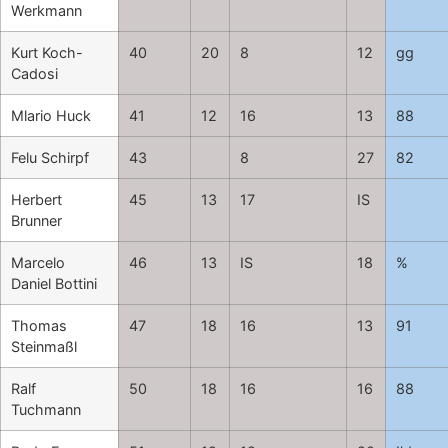
Werkmann
Kurt Koch-
40
20
8
12
gg
Cadosi
Mlario Huck
41
12
16
13
88
Felu Schirpf
43
8
27
82
Herbert
45
13
17
IS
Brunner
Marcelo
46
13
IS
18
%
Daniel Bottini
Thomas
47
18
16
13
91
Steinmaßl
Ralf
50
18
16
16
88
Tuchmann