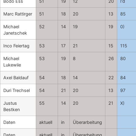
Bodo Ess
51
19
12
20
I'd
Marc Rattirger
51
18
20
13
85
Michael
52
14
19
19
0)
Janetschek
Inco Feiertag
53
17
21
15
115
Michael
53
19
8
26
80
Lukewiie
Axel Baldauf
54
18
14
22
84
Duri Trechsel
54
21
20
13
97
Justus
55
14
20
21
X)
Bestken
Daten
aktuell
in
Überarbeitung
Daten
aktuell
in
Überarbeitung