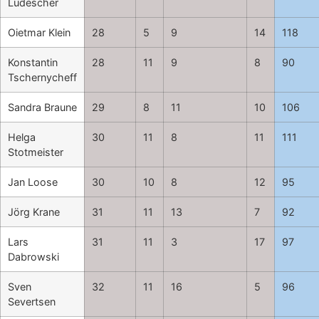
Ludescher
Oietmar Klein
28
5
9
14
118
Konstantin
28
11
9
8
90
Tschernycheff
Sandra Braune
29
8
11
10
106
Helga
30
11
8
11
111
Stotmeister
Jan Loose
30
10
8
12
95
Jörg Krane
31
11
13
7
92
Lars
31
11
3
17
97
Dabrowski
Sven
32
11
16
5
96
Severtsen