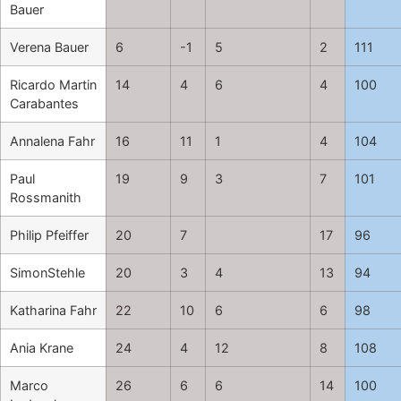
Bauer
Verena Bauer
6
-1
5
2
111
Ricardo Martin
14
4
6
4
100
Carabantes
Annalena Fahr
16
11
1
4
104
Paul
19
9
3
7
101
Rossmanith
Philip Pfeiffer
20
7
17
96
SimonStehle
20
3
4
13
94
Katharina Fahr
22
10
6
6
98
Ania Krane
24
4
12
8
108
Marco
26
6
6
14
100