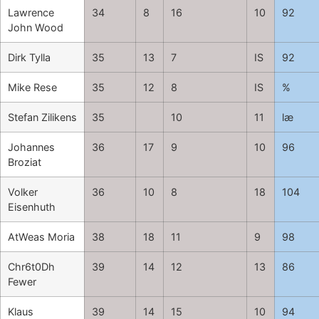
Lawrence
34
8
16
10
92
John Wood
Dirk Tylla
35
13
7
IS
92
Mike Rese
35
12
8
IS
%
Stefan Zilikens
35
10
11
læ
Johannes
36
17
9
10
96
Broziat
Volker
36
10
8
18
104
Eisenhuth
AtWeas Moria
38
18
11
9
98
Chr6t0Dh
39
14
12
13
86
Fewer
Klaus
39
14
15
10
94