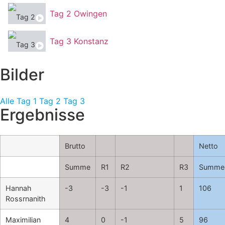
Tag 2 Owingen
Tag 3 Konstanz
Bilder
Alle
Tag 1
Tag 2
Tag 3
Ergebnisse
Brutto
Netto
Summe
R1
R2
R3
Summe
Hannah
-3
-3
-1
1
106
Rossrnanith
Maximilian
4
0
-1
5
96