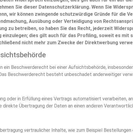
ehmen Sie dieser Datenschutzerklärung. Wenn Sie Widerspru
nn, wir können zwingende schutzwürdige Gründe für die Ver
ltendmachung, Ausübung oder Verteidigung von Rechtsanspr
g zu betreiben, so haben Sie das Recht, jederzeit Widersp
zulegen; dies gilt auch für das Profiling, soweit es mit 
hließend nicht mehr zum Zwecke der Direktwerbung verwen
fsichtsbehörde
ein Beschwerderecht bei einer Aufsichtsbehörde, insbesondere 
Das Beschwerderecht besteht unbeschadet anderweitiger verwal
ung oder in Erfüllung eines Vertrags automatisiert verarbeiten, an
 direkte Übertragung der Daten an einen anderen Verantwortliche
rtragung vertraulicher Inhalte, wie zum Beispiel Bestellungen o