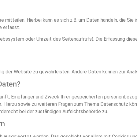
 mitteilen. Hierbei kann es sich z.B. um Daten handeln, die Sie
 erfasst.
riebssystem oder Uhrzeit des Seitenaufrufs). Die Erfassung die
llung der Website zu gewährleisten. Andere Daten können zur An
Daten?
rkunft, Empfänger und Zweck Ihrer gespeicherten personenbezog
en. Hierzu sowie zu weiteren Fragen zum Thema Datenschutz kön
derecht bei der zuständigen Aufsichtsbehörde zu.
rn
ch ausgewertet werden. Das geschieht vor allem mit Cookies un